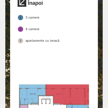
Înapoi
3 camere
2
4 camere
2
apartamente cu terasă
3