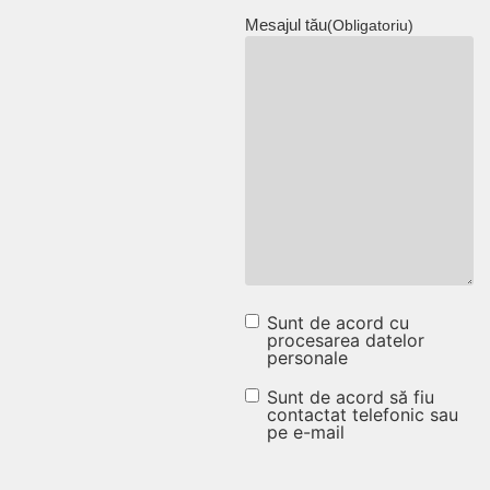
Mesajul tău
(Obligatoriu)
Sunt de acord cu
Sunt de acord cu
procesarea datelor
personale
procesarea
datelor
Sunt de acord să fiu
Sunt de
contactat telefonic sau
personale
pe e-mail
acord să fiu
(Obligatoriu)
contactat