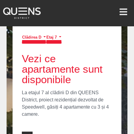
Clădirea D
Etaj 7
Vezi ce
apartamente sunt
disponibile
La etajul 7 al clădirii D din QUEENS
District, proiect rezidențial dezvoltat de
Speedwell, găsiți 4 apartamente cu 3 și 4
camere.