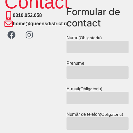
Contact
Formular de
0310.052.658
contact
home@queensdistrict.ro
Nume
(Obligatoriu)
Prenume
E-mail
(Obligatoriu)
Număr de telefon
(Obligatoriu)