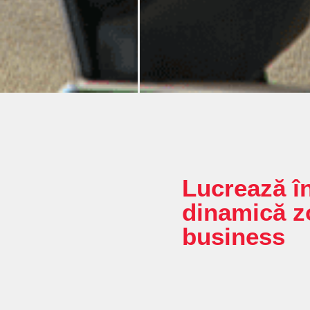
Lucrează î
dinamică z
business