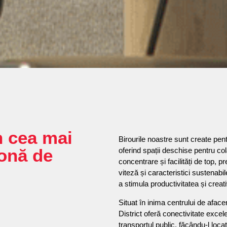
n cea mai
Birourile noastre sunt create pent
onă de
oferind spații deschise pentru co
concentrare și facilități de top, 
viteză și caracteristici sustenab
a stimula productivitatea și creati
Situat în inima centrului de afac
District oferă conectivitate excele
transportul public, făcându-l loca