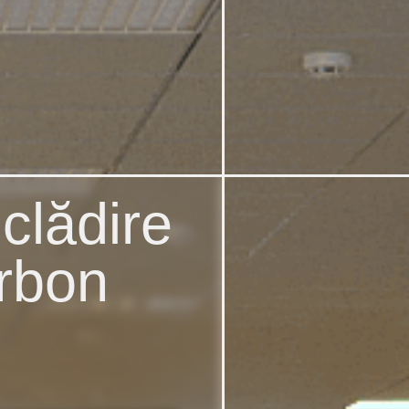
 clădire
Facilități
arbon