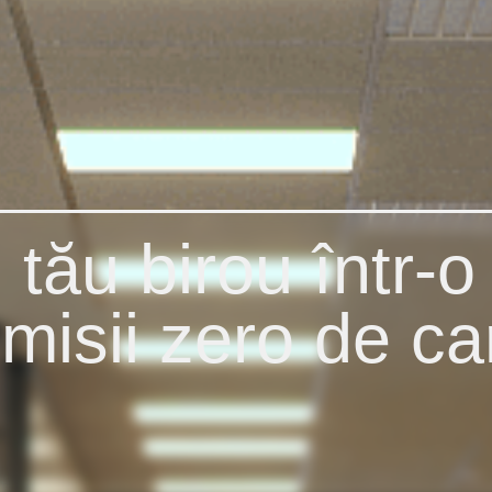
l tău birou într-o
misii zero de c