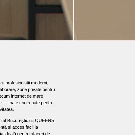
ru profesioniștii moderni,
laborare, zone private pentru
precum internet de mare
ile — toate concepute pentru
vitatea.
eri al Bucureștiului, QUEENS
ntă și acces facil la
ția ideală pentru afaceri de