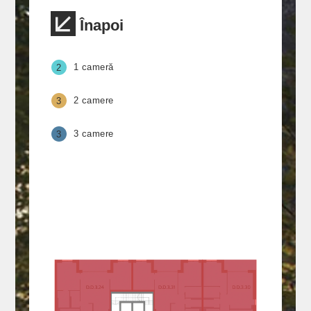
Înapoi
1 cameră
2
2 camere
3
3 camere
3