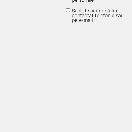
procesarea
datelor
Sunt de acord să fiu
Sunt de
contactat telefonic sau
personale
pe e-mail
acord să fiu
(Obligatoriu)
contactat
telefonic
sau pe e-
mail
(Obligatoriu)