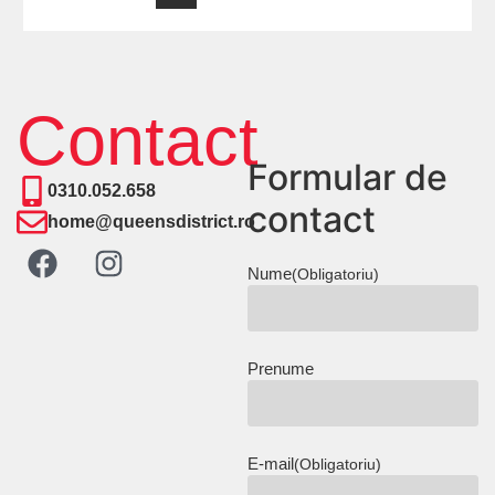
Contact
Formular de
0310.052.658
contact
home@queensdistrict.ro
Nume
(Obligatoriu)
Prenume
E-mail
(Obligatoriu)