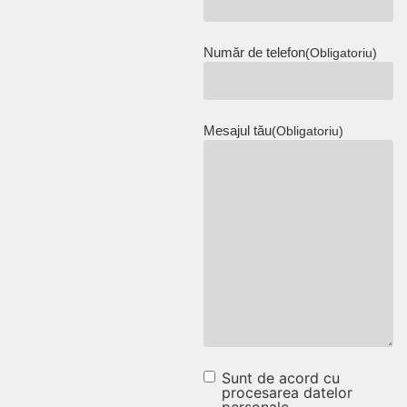
Număr de telefon
(Obligatoriu)
Mesajul tău
(Obligatoriu)
Sunt de acord cu
Sunt de acord cu
procesarea datelor
personale