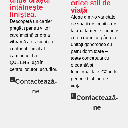
orice stil de
întâlnește
viață
liniștea.
Alege dintr-o varietate
Descoperă un cartier
de spații de locuit – de
pregătit pentru viitor,
la apartamente cochete
care îmbină energia
cu un dormitor până la
vibrantă a orașului cu
unități generoase cu
confortul liniștit al
patru dormitoare –
căminului. La
toate concepute cu
QUEENS, ești în
eleganță și
centrul tuturor lucrurilor.
funcționalitate. Gândite
pentru stilul tău de
Contactează-
viață.
ne
Contactează-
ne