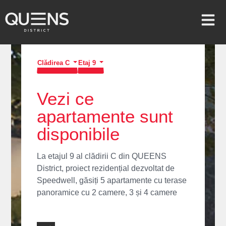
Clădirea C
Etaj 9
Vezi ce
apartamente sunt
disponibile
La etajul 9 al clădirii C din QUEENS
District, proiect rezidențial dezvoltat de
Speedwell, găsiți 5 apartamente cu terase
panoramice cu 2 camere, 3 și 4 camere