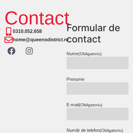
Contact
Formular de
0310.052.658
contact
home@queensdistrict.ro
Nume
(Obligatoriu)
Prenume
E-mail
(Obligatoriu)
Număr de telefon
(Obligatoriu)