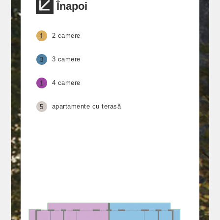
Înapoi
2 camere
1
3 camere
3
4 camere
1
apartamente cu terasă
5