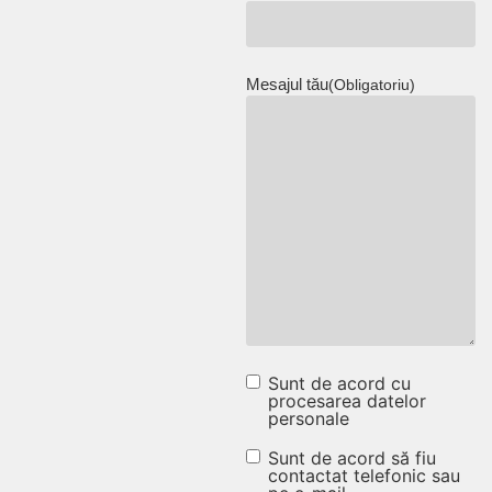
Mesajul tău
(Obligatoriu)
Sunt de acord cu
Sunt de acord cu
procesarea datelor
personale
procesarea
datelor
Sunt de acord să fiu
Sunt de
contactat telefonic sau