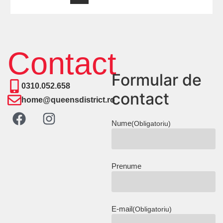
Contact
Formular de
0310.052.658
contact
home@queensdistrict.ro
Nume
(Obligatoriu)
Prenume
E-mail
(Obligatoriu)