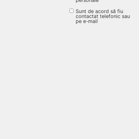
procesarea
datelor
Sunt de acord să fiu
Sunt de
contactat telefonic sau
personale
pe e-mail
acord să fiu
(Obligatoriu)
contactat
telefonic
sau pe e-
mail
(Obligatoriu)