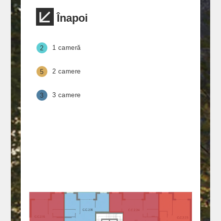
Înapoi
1 cameră
2
2 camere
5
3 camere
3