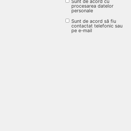
Sunt de acord cu
Sunt de acord cu
procesarea datelor
personale
procesarea
datelor
Sunt de acord să fiu
Sunt de
contactat telefonic sau
personale
pe e-mail
acord să fiu
(Obligatoriu)
contactat
telefonic
sau pe e-
mail
(Obligatoriu)