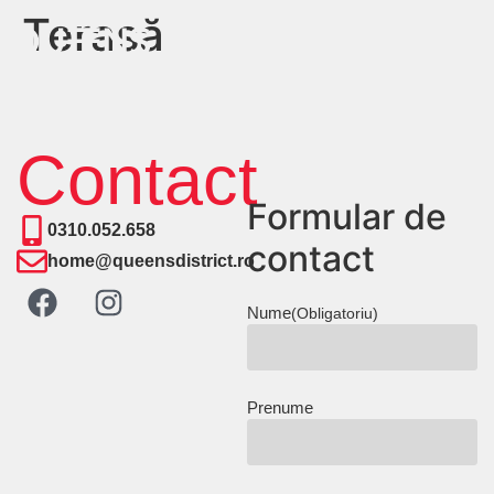
Terasă
Contact
Formular de
0310.052.658
contact
home@queensdistrict.ro
Nume
(Obligatoriu)
Prenume