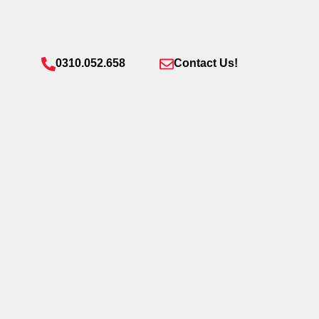
0310.052.658
Contact Us!
Trimite
Bine ai venit în Queens District – cel mai nou