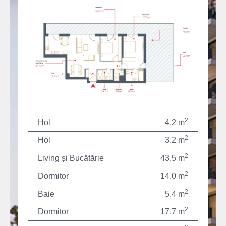
2
Hol
4.2 m
2
Hol
3.2 m
2
Living și Bucătărie
43.5 m
2
Dormitor
14.0 m
2
Baie
5.4 m
2
Dormitor
17.7 m