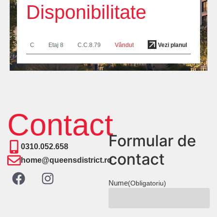
Disponibilitate
C
Etaj 8
C.C.8.79
Vândut
Vezi planul
Contact
Formular de
0310.052.658
contact
home@queensdistrict.ro
Nume
(Obligatoriu)