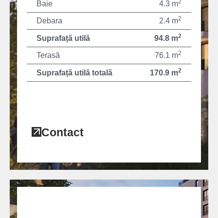
2
Baie
4.3 m
2
Debara
2.4 m
2
Suprafață utilă
94.8 m
2
Terasă
76.1 m
2
Suprafață utilă totală
170.9 m
Contact