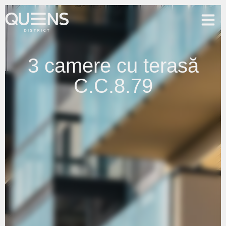
3 camere cu terasă
C.C.8.79