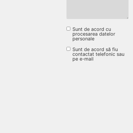
Sunt de acord cu
Sunt de acord cu
procesarea datelor
personale
procesarea
datelor
Sunt de acord să fiu
Sunt de
contactat telefonic sau
personale
pe e-mail
acord să fiu
(Obligatoriu)
contactat
telefonic
sau pe e-
mail
(Obligatoriu)